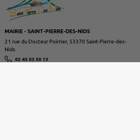
MAIRIE - SAINT-PIERRE-DES-NIDS
21 rue du Docteur Poirrier, 53370 Saint-Pierre-des-
Nids
02 43 03 50 13
NOUS CONTACTER
M'Y RENDRE
www.facebook.com/communeSPDN/