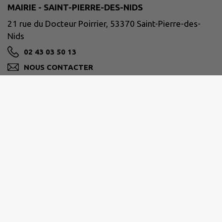
MAIRIE - SAINT-PIERRE-DES-NIDS
21 rue du Docteur Poirrier, 53370 Saint-Pierre-des-
Nids
02 43 03 50 13
NOUS CONTACTER
M'Y RENDRE
www.facebook.com/communeSPDN/
Horaires de la mairie :