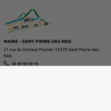
MAIRIE - SAINT-PIERRE-DES-NIDS
21 rue du Docteur Poirrier, 53370 Saint-Pierre-des-
Nids
02 43 03 50 13
NOUS CONTACTER
M'Y RENDRE
www.facebook.com/communeSPDN/