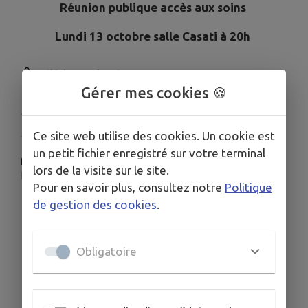
Réunion publique accès aux soins
Lundi 13 octobre salle Casati à 20h
Télécharger la pièce jointe
Gérer mes cookies 🍪
Publié par Accueil mairie
Ce site web utilise des cookies. Un cookie est
un petit fichier enregistré sur votre terminal
PLUS D'INFORMATIONS
lors de la visite sur le site.
https://www.lamayenne.fr/page/reunions-publiques-sante-mayenne
Pour en savoir plus, consultez notre
Politique
de gestion des cookies
.
Obligatoire