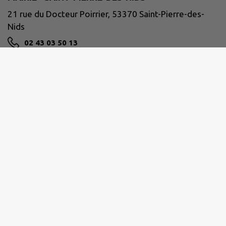
21 rue du Docteur Poirrier, 53370 Saint-Pierre-des-
Nids
02 43 03 50 13
NOUS CONTACTER
M'Y RENDRE
www.facebook.com/communeSPDN/
Horaires de la mairie :
Lundi
: 9h-12h / 13h30-18h