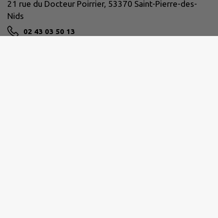
21 rue du Docteur Poirrier, 53370 Saint-Pierre-des-
Nids
02 43 03 50 13
NOUS CONTACTER
M'Y RENDRE
www.facebook.com/communeSPDN/
Horaires de la mairie :
Lundi
: 9h-12h / 13h30-18h
Mardi
: 15h-17h