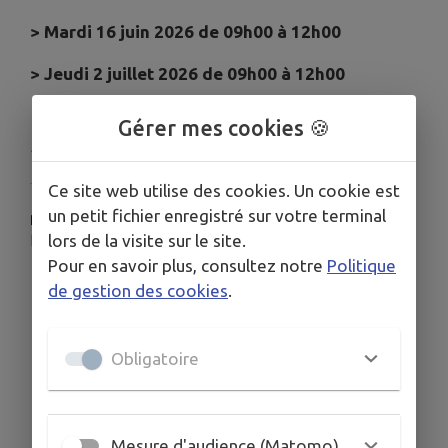
>
Mardi 16 juin 2026 de 09h00 à 12h00
>
Jeudi 2 juillet 2026 de 09h00 à 12h00
Gérer mes cookies 🍪
Publié par Secrétariat de mairie
Ce site web utilise des cookies. Un cookie est
un petit fichier enregistré sur votre terminal
PLUS D'INFORMATIONS
lors de la visite sur le site.
https://www.mayenne-fibre.fr
Pour en savoir plus, consultez notre
Politique
de gestion des cookies
.
Obligatoire
Mesure d'audience (Matomo)