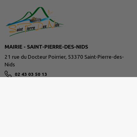
MAIRIE - SAINT-PIERRE-DES-NIDS
21 rue du Docteur Poirrier, 53370 Saint-Pierre-des-
Nids
02 43 03 50 13
NOUS CONTACTER
M'Y RENDRE
www.facebook.com/communeSPDN/