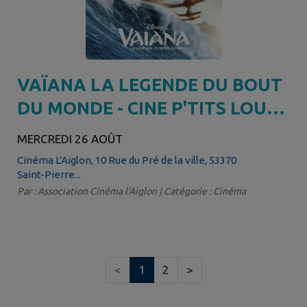
VAÏANA LA LEGENDE DU BOUT
DU MONDE - CINE P'TITS LOUPS
A PARTIR DE 6 ANS
MERCREDI 26 AOÛT
Cinéma L'Aiglon, 10 Rue du Pré de la ville, 53370
Saint-Pierre...
Par : Association Cinéma l'Aiglon | Catégorie : Cinéma
<
1
2
>