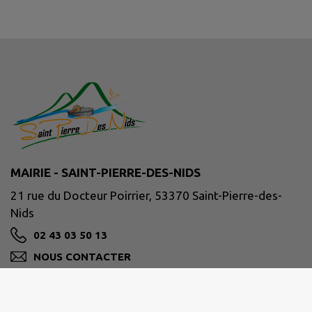
MAIRIE - SAINT-PIERRE-DES-NIDS
21 rue du Docteur Poirrier, 53370 Saint-Pierre-des-
Nids
02 43 03 50 13
NOUS CONTACTER
M'Y RENDRE
www.facebook.com/communeSPDN/