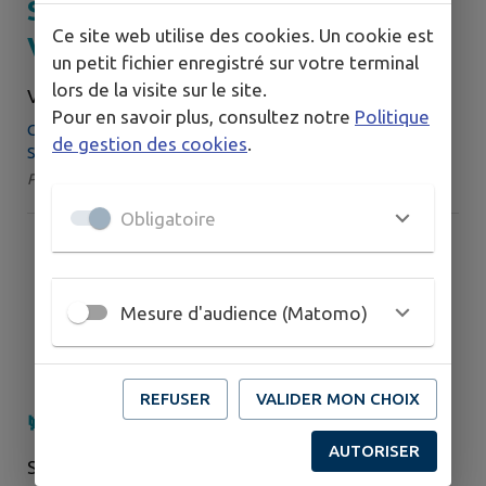
SEULE LA VIE - ART ET ESSAI -
Ce site web utilise des cookies. Un cookie est
VOSTF
un petit fichier enregistré sur votre terminal
lors de la visite sur le site.
VENDREDI 21 AOÛT
Pour en savoir plus, consultez notre
Politique
Cinéma L'Aiglon, 10 Rue du Pré de la ville, 53370
de gestion des cookies
.
Saint-Pierre...
Par : Association Cinéma l'Aiglon | Catégorie : Cinéma
Obligatoire
Mesure d'audience (Matomo)
REFUSER
VALIDER MON CHOIX
🌿Des plantes et des Hommes
AUTORISER
SAMEDI 22 AOÛT