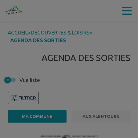
Contenu
Menu
Recherche
Pied de page
ACCUEIL
>
DECOUVERTES & LOISIRS
>
AGENDA DES SORTIES
AGENDA DES SORTIES
Vue liste
FILTRER
MA COMMUNE
AUX ALENTOURS
Page 1. 10 événements sur 17 affichés sur cette page.