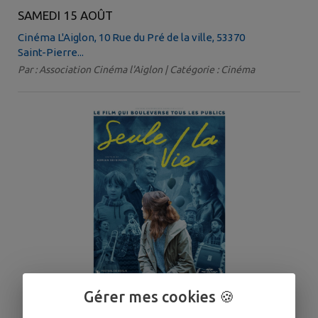
SAMEDI 15 AOÛT
Cinéma L'Aiglon, 10 Rue du Pré de la ville, 53370
Saint-Pierre...
Par : Association Cinéma l'Aiglon | Catégorie : Cinéma
Gérer mes cookies 🍪