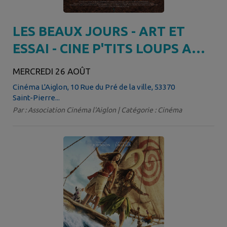
LES BEAUX JOURS - ART ET
ESSAI - CINE P'TITS LOUPS A
PARTIR DE 3 ANS
MERCREDI 26 AOÛT
Cinéma L'Aiglon, 10 Rue du Pré de la ville, 53370
Saint-Pierre...
Par : Association Cinéma l'Aiglon | Catégorie : Cinéma