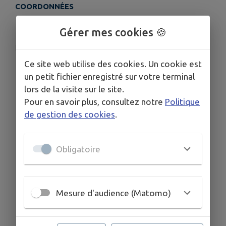
COORDONNÉES
7 Impasse de la Grande Souchetière, 53370 Saint-
Gérer mes cookies 🍪
Pierre-des-Nids
badan5335@gmail.com
Ce site web utilise des cookies. Un cookie est
0243035903
un petit fichier enregistré sur votre terminal
0781489039
lors de la visite sur le site.
Pour en savoir plus, consultez notre
Politique
de gestion des cookies
.
Obligatoire
Mesure d'audience (Matomo)