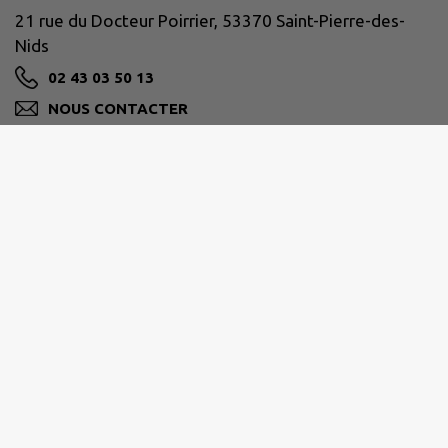
21 rue du Docteur Poirrier, 53370 Saint-Pierre-des-
Nids
02 43 03 50 13
NOUS CONTACTER
M'Y RENDRE
www.facebook.com/communeSPDN/
Horaires de la mairie :
Lundi
: 9h-12h / 13h30-18h