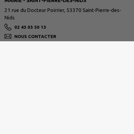
MAIRIE - SAINT-PIERRE-DES-NIDS
21 rue du Docteur Poirrier, 53370 Saint-Pierre-des-
Nids
02 43 03 50 13
NOUS CONTACTER
M'Y RENDRE
www.facebook.com/communeSPDN/
Horaires de la mairie :
Lundi
: 9h-12h / 13h30-18h