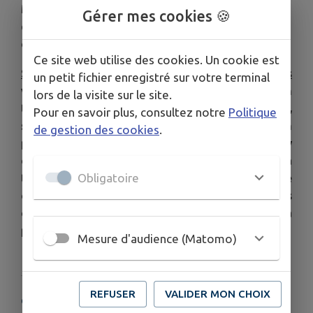
Moyen Âge, la Confrérie des Fins Goustiers exalte
Gérer mes cookies 🍪
entre ses membres les sentiments d'amitié,
d'entraide et de convivialité.
Ce site web utilise des cookies. Un cookie est
Sur le blog de la Confrérie des Fins Goustiers
un petit fichier enregistré sur votre terminal
vous découvrirez, à travers textes et photos, un
lors de la visite sur le site.
territoire, ses produits (en particulier le cidre),
Pour en savoir plus, consultez notre
Politique
ses paysages, son histoire, ses traditions, son
de gestion des cookies
.
petit patrimoine, son patois… Vous y
découvrirez aussi la Confrérie, son histoire, sa
Obligatoire
tenue, ses statuts, ses activités,
des recettes de
cuisine, des idées de sortie, des liens vers
d’autres blogs ou sites internet
et la
présentation de
producteurs locaux.
Mesure d'audience (Matomo)
REFUSER
VALIDER MON CHOIX
COORDONNÉES