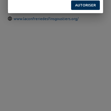
23 Rue des Mésanges, 53370 Saint-Pierre-des-Nids
AUTORISER
michel.bignault@sfr.fr
www.laconfreriedesfinsgoustiers.org/