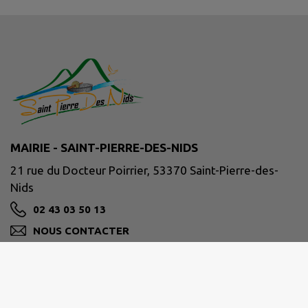
MAIRIE - SAINT-PIERRE-DES-NIDS
21 rue du Docteur Poirrier, 53370 Saint-Pierre-des-
Nids
02 43 03 50 13
NOUS CONTACTER
M'Y RENDRE
www.facebook.com/communeSPDN/