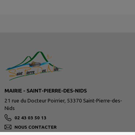
MAIRIE - SAINT-PIERRE-DES-NIDS
21 rue du Docteur Poirrier, 53370 Saint-Pierre-des-
Nids
02 43 03 50 13
NOUS CONTACTER