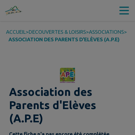
Contenu
Menu
Recherche
Pied de page
ACCUEIL
>
DECOUVERTES & LOISIRS
>
ASSOCIATIONS
>
ASSOCIATION DES PARENTS D'ELÈVES (A.P.E)
Association des
Parents d'Elèves
(A.P.E)
Cette fiche n'a pas encore été complétée.