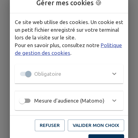
Gérer mes cookies 🍪
· Sophie GASNIER : 06 32 39 93 78
Ce site web utilise des cookies. Un cookie est
· Mégane MEZENGE : 07 85 03 24 95
un petit fichier enregistré sur votre terminal
lors de la visite sur le site.
Pour en savoir plus, consultez notre
Politique
de gestion des cookies
.
HORAIRES
6h à 20h30 (ces horaires sont modifiables selon les
besoins des parents)
Obligatoire
COORDONNÉES
Mesure d'audience (Matomo)
4 rue des Ormes, Saint Pierre des Nids
leniddesoisillons@gmail.com
06 32 39 93 78
REFUSER
VALIDER MON CHOIX
07 85 03 24 95