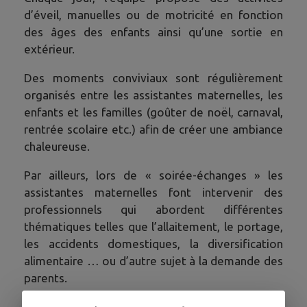
d’éveil, manuelles ou de motricité en fonction
des âges des enfants ainsi qu’une sortie en
extérieur.
Des moments conviviaux sont régulièrement
organisés entre les assistantes maternelles, les
enfants et les familles (goûter de noël, carnaval,
rentrée scolaire etc.) afin de créer une ambiance
chaleureuse.
Par ailleurs, lors de « soirée-échanges » les
assistantes maternelles font intervenir des
professionnels qui abordent différentes
thématiques telles que l’allaitement, le portage,
les accidents domestiques, la diversification
alimentaire … ou d’autre sujet à la demande des
parents.
Contacts :