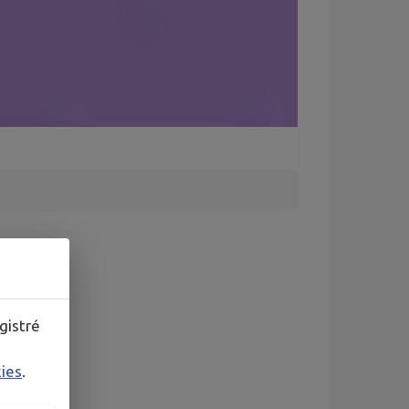
gistré
kies
.