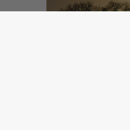
Site réalisé par
IntraMuros SAS
|
Mentions légales
|
CGU
|
Plan du site
|
Flux RSS
| Copyright 2026