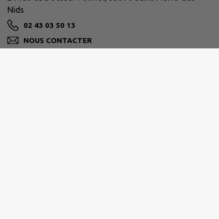
Nids
02 43 03 50 13
NOUS CONTACTER
M'Y RENDRE
www.facebook.com/communeSPDN/
Horaires de la mairie :
Lundi
: 9h-12h / 13h30-18h
Mardi
: 15h-17h