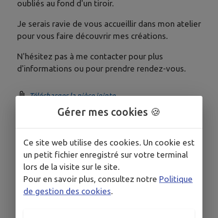
oubliés au fond d'un tiroir.
Je serais ravie de vous accueillir dans mon atelier
pour vous faire découvrir mes créations.
N'hésitez pas à me contacter pour plus
d'informations ou pour prendre rendez-vous.
Télécharger la pièce jointe
Gérer mes cookies 🍪
COORDONNÉES
Ce site web utilise des cookies. Un cookie est
3 impasse de la pierre au diable 53370 St Pierre des
un petit fichier enregistré sur votre terminal
Nids
lors de la visite sur le site.
atelierplumedange@gmail.com
Pour en savoir plus, consultez notre
Politique
www.atelierplumedange.com
de gestion des cookies
.
0243009906