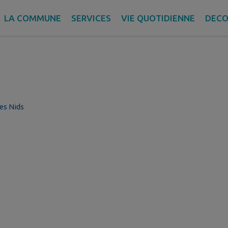
EURL L'Enclume
LA COMMUNE
SERVICES
VIE QUOTIDIENNE
DECO
es Nids