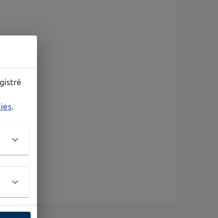
gistré
kies
.