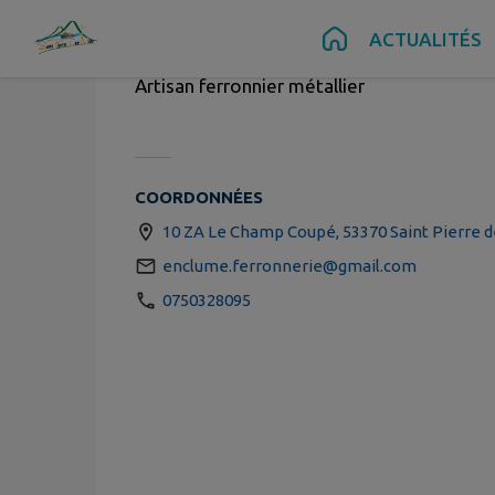
Contenu
Menu
Recherche
Pied de page
ACTUALITÉS
Artisan ferronnier métallier
COORDONNÉES
10 ZA Le Champ Coupé, 53370 Saint Pierre d
enclume.ferronnerie@gmail.com
0750328095