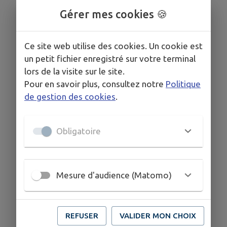
Gérer mes cookies 🍪
Pour connaître les lieux et horaires des marchés,
rendez-vous dans les actualités Intramuros ou sur le
site internet de la brasserie.
Ce site web utilise des cookies. Un cookie est
Habitants de Saint-Pierre et des alentours, n'hésitez
un petit fichier enregistré sur votre terminal
pas à passer une commande par téléphone ou par
lors de la visite sur le site.
message. Une livraison est toujours possible !
Pour en savoir plus, consultez notre
Politique
de gestion des cookies
.
Retrouvez également les bières de la Brasserie des
Nids dans les commerces poôtéens :
- Au Panier Poôtéen
Obligatoire
- L'Ardoise de St-Pierre
COORDONNÉES
Mesure d'audience (Matomo)
5 place de la Poôté 53370 Saint-Pierre-des-Nids
houblonne.ton.bec@brasserie-des-nids.fr
REFUSER
VALIDER MON CHOIX
www.brasserie-des-nids.fr/