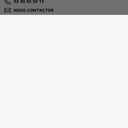
02 43 03 50 13
NOUS CONTACTER
M'Y RENDRE
www.facebook.com/communeSPDN/
Horaires de la mairie :
Lundi
: 9h-12h / 13h30-18h
Mardi
: 15h-17h
Mercredi
: 9h-12h / 15h-17h
Jeudi
: 13h30-17h