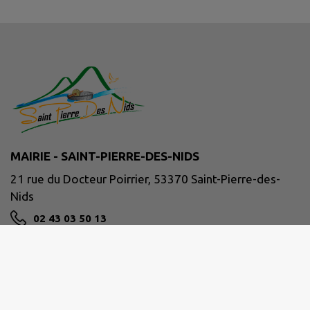
MAIRIE - SAINT-PIERRE-DES-NIDS
21 rue du Docteur Poirrier, 53370 Saint-Pierre-des-
Nids
02 43 03 50 13
NOUS CONTACTER
M'Y RENDRE
www.facebook.com/communeSPDN/