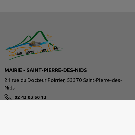
MAIRIE - SAINT-PIERRE-DES-NIDS
21 rue du Docteur Poirrier, 53370 Saint-Pierre-des-
Nids
02 43 03 50 13
NOUS CONTACTER
M'Y RENDRE
www.facebook.com/communeSPDN/