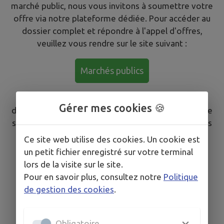
marché public, nous vous invitons à soumettre votre
offre via notre plateforme dédiée. Pour accéder au
dossier complet et répondre à l'appel d'offres,
veuillez vous rendre sur le site suivant :
Marchés publics
Là, vous pourrez consulter les appels d'offres
Gérer mes cookies 🍪
disponibles et soumettre vos propositions en toute
sécurité. Ne manquez pas cette chance de saisir des
opportunités commerciales importantes et de
Ce site web utilise des cookies. Un cookie est
collaborer avec nous !
un petit fichier enregistré sur votre terminal
lors de la visite sur le site.
Source de l'image :
https://www.netpme.fr/conseil/paiement-
Pour en savoir plus, consultez notre
Politique
marches-publics/
de gestion des cookies
.
Obligatoire