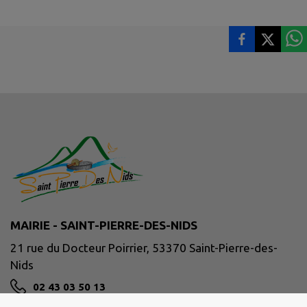
MAIRIE - SAINT-PIERRE-DES-NIDS
21 rue du Docteur Poirrier, 53370 Saint-Pierre-des-
Nids
02 43 03 50 13