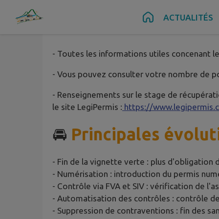
Contenu
Menu
Recherche
Pied de page
ACTUALITÉS
🚗
Permis de conduir
- Toutes les informations utiles concenant le
- Vous pouvez consulter votre nombre de poi
- Renseignements sur le stage de récupérati
le site LegiPermis :
https://www.legipermis
🚘
Principales évolut
- Fin de la vignette verte : plus d'obligation 
- Numérisation : introduction du permis num
- Contrôle via FVA et SIV : vérification de l'a
- Automatisation des contrôles : contrôle de 
- Suppression de contraventions : fin des san