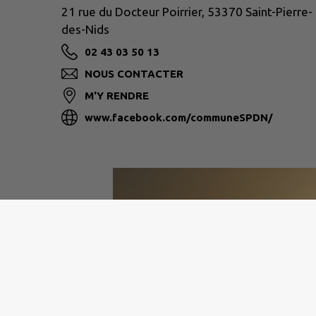
21 rue du Docteur Poirrier, 53370 Saint-Pierre-
des-Nids
02 43 03 50 13
NOUS CONTACTER
M'Y RENDRE
www.facebook.com/communeSPDN/