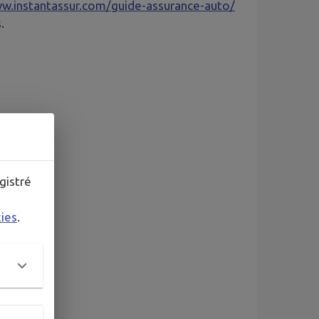
ww.instantassur.com/guide-assurance-auto/
.
gistré
kies
.