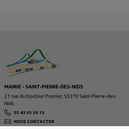
MAIRIE - SAINT-PIERRE-DES-NIDS
21 rue du Docteur Poirrier, 53370 Saint-Pierre-des-
Nids
02 43 03 50 13
NOUS CONTACTER