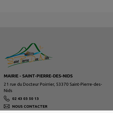
MAIRIE - SAINT-PIERRE-DES-NIDS
21 rue du Docteur Poirrier, 53370 Saint-Pierre-des-
Nids
02 43 03 50 13
NOUS CONTACTER