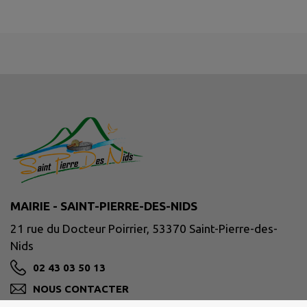
MAIRIE - SAINT-PIERRE-DES-NIDS
21 rue du Docteur Poirrier, 53370 Saint-Pierre-des-
Nids
02 43 03 50 13
NOUS CONTACTER