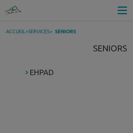
Contenu
Menu
Recherche
Pied de page
ACCUEIL
>
SERVICES
>
SENIORS
SENIORS
EHPAD