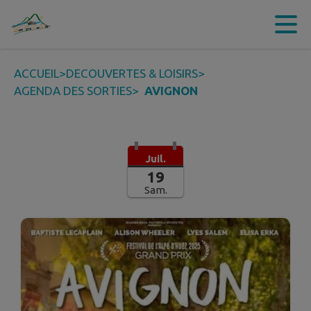
Contenu
Menu
Recherche
Pied de page
ACCUEIL
>
DECOUVERTES & LOISIRS
>
AGENDA DES SORTIES
>
AVIGNON
Juil.
19
Sam.