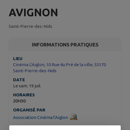
AVIGNON
Saint-Pierre-des-Nids
INFORMATIONS PRATIQUES
LIEU
Cinéma L'Aiglon, 10 Rue du Pré de la ville, 53370
Saint-Pierre-des-Nids
DATE
Le sam. 19 juil.
HORAIRES
20H30
ORGANISÉ PAR
Association Cinéma l'Aiglon