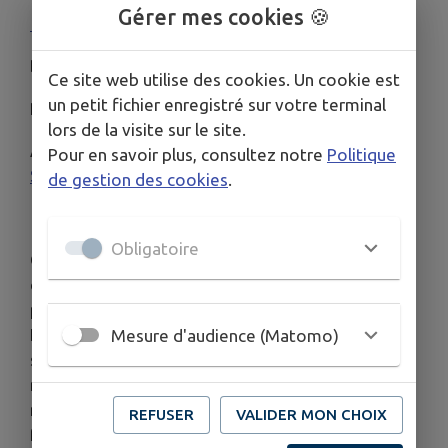
Gérer mes cookies 🍪
18 juin 2025
en salle | 1h 43min |
Comédie
De
Johann Dionnet
Ce site web utilise des cookies. Un cookie est
un petit fichier enregistré sur votre terminal
Par
Johann Dionnet
,
Benoît Graffin
lors de la visite sur le site.
Avec
Baptiste Lecaplain
,
Alison Wheeler
,
Lyes
Pour en savoir plus, consultez notre
Politique
Salem
de gestion des cookies
.
Obligatoire
Comédien en perte de vitesse, Stéphane
débarque avec sa troupe au Festival d’Avignon
pour jouer une pièce de boulevard. Il y recroise
Fanny, une comédienne de renom, et tombe sous
Mesure d'audience (Matomo)
son charme. Profitant d’un quiproquo pour se
rapprocher d’elle, Stéphane s’enfonce dans un
mensonge qu’il va devoir faire durer le temps du
REFUSER
VALIDER MON CHOIX
festival…mais qui va très vite le dépasser !