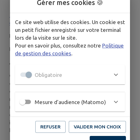
Gérer mes cookies 🍪
17 septembre 2025
en salle | 1h 31min |
Comédie
Ce site web utilise des cookies. Un cookie est
dramatique
un petit fichier enregistré sur votre terminal
De
Emmanuel Poulain-Arnaud
lors de la visite sur le site.
Pour en savoir plus, consultez notre
Politique
Par
Emmanuel Poulain-Arnaud
de gestion des cookies
.
Avec
Audrey Fleurot
,
Dany Boon
,
Ewan Bourdelles
Obligatoire
Chris et Antoine ont bien du mal à s’entendre
depuis leur divorce. Mais, lorsqu’on leur annonce
que leur fils de 16 ans est atteint d’une maladie
rare, qui va lui faire perdre la vue, ils s’efforcent de
Mesure d'audience (Matomo)
mettre leurs rancœurs de côté. Les ex-conjoints
embarquent leur fils pour des vacances
inoubliables, bien décidés à lui offrir ses plus
REFUSER
VALIDER MON CHOIX
beaux souvenirs.