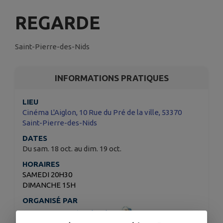
REGARDE
Saint-Pierre-des-Nids
INFORMATIONS PRATIQUES
LIEU
Cinéma L'Aiglon, 10 Rue du Pré de la ville, 53370
Saint-Pierre-des-Nids
DATES
Du sam. 18 oct. au dim. 19 oct.
HORAIRES
SAMEDI 20H30
DIMANCHE 15H
ORGANISÉ PAR
Association Cinéma l'Aiglon