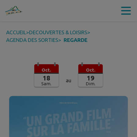
Contenu
Menu
Recherche
Pied de page
ACCUEIL
>
DECOUVERTES & LOISIRS
>
AGENDA DES SORTIES
>
REGARDE
Oct.
Oct.
18
19
au
Sam.
Dim.