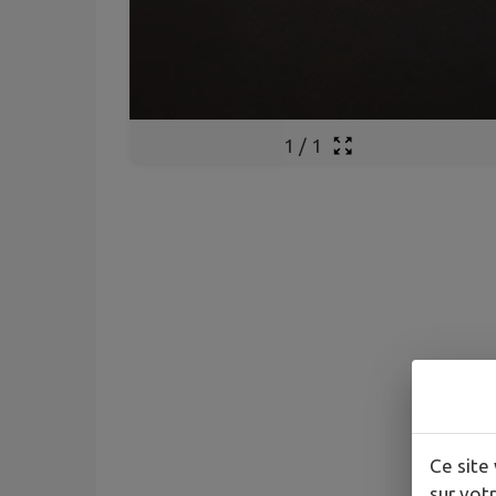
1
/
1
Ce site 
sur votr