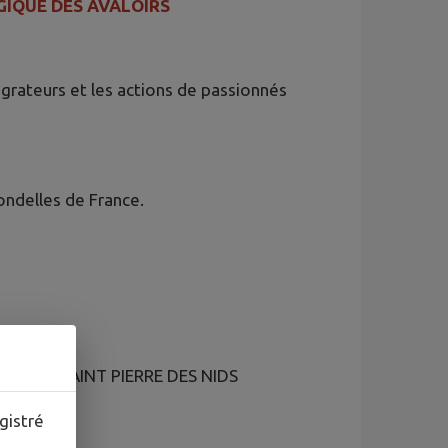
GIQUE DES AVALOIRS
rateurs et les actions de passionnés
ondelles de France.
installés à SAINT PIERRE DES NIDS
gistré