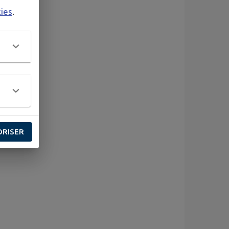
kies
.
ORISER