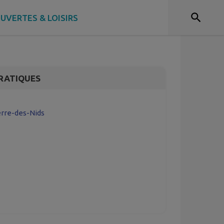
ISEAUX + LES
QUE DU VIVANT
UVERTES & LOISIRS
RATIQUES
ierre-des-Nids