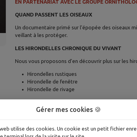
EN PARTENARIAT AVEC LE GROUPE ORNITHOLO
QUAND PASSENT LES OISEAUX
Un documentaire primé sur l'épopée des oiseaux mig
veillant à les protéger.
LES HIRONDELLES CHRONIQUE DU VIVANT
Nous vous proposons d'en découvrir plus sur les hir
Hirondelles rustiques
Hirondelle de fenêtre
Hirondelle de rivage
Nous allons voir quelles espèces vivent en France.
Gérer mes cookies 🍪
Nous allons, également, faire le point sur les nids 
web utilise des cookies. Un cookie est un petit fichier enre
e terminal lors de la visite sur le site.