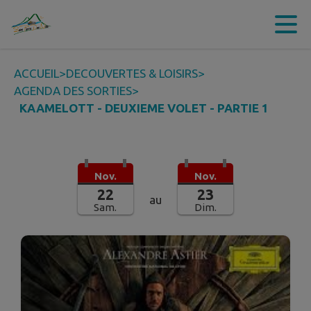
Contenu
Menu
Recherche
Pied de page
ACCUEIL
>
DECOUVERTES & LOISIRS
>
AGENDA DES SORTIES
>
KAAMELOTT - DEUXIEME VOLET - PARTIE 1
Nov.
Nov.
22
23
au
Sam.
Dim.