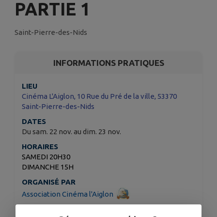
PARTIE 1
Saint-Pierre-des-Nids
INFORMATIONS PRATIQUES
LIEU
Cinéma L'Aiglon, 10 Rue du Pré de la ville, 53370
Saint-Pierre-des-Nids
DATES
Du sam. 22 nov. au dim. 23 nov.
HORAIRES
SAMEDI 20H30
DIMANCHE 15H
ORGANISÉ PAR
Association Cinéma l'Aiglon