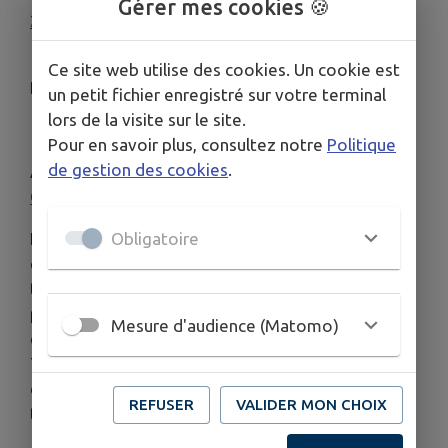
Gérer mes cookies 🍪
22 octobre 2025
en salle | 2h
19min |
Aventure
,
Comédie
,
Historique
Ce site web utilise des cookies. Un cookie est
De
Alexandre Astier
un petit fichier enregistré sur votre terminal
lors de la visite sur le site.
Par
Alexandre Astier
Pour en savoir plus, consultez notre
Politique
de gestion des cookies
.
Avec
Alexandre Astier
,
Alain Chabat
,
Christian
Clavier
Obligatoire
Les Dieux sont en colère contre Arthur ! Après la
destruction de Kaamelott, son refus obstiné de
tuer Lancelot précipite le Royaume de Logres à sa
perte. Il réunit ses Chevaliers, novices téméraires
Mesure d'audience (Matomo)
et vétérans désabusés, autour de la Nouvelle
Table Ronde et les envoie prouver leur valeur aux
quatre coins du Monde, des Marais Orcaniens aux
REFUSER
VALIDER MON CHOIX
terres glacées du Dragon Opalescent.