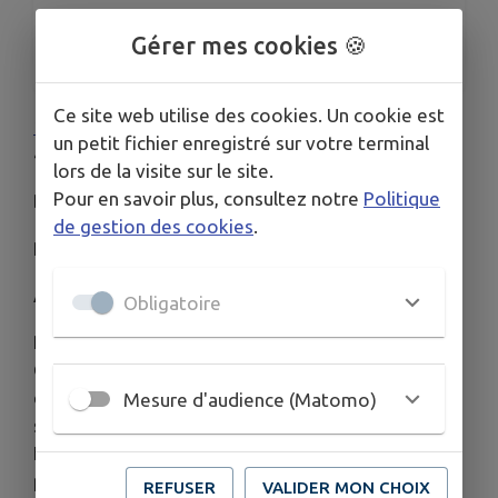
ORGANISÉ PAR
Gérer mes cookies 🍪
Association Cinéma l'Aiglon
Ce site web utilise des cookies. Un cookie est
11 février 2026
en salle | 1h
un petit fichier enregistré sur votre terminal
41min |
Aventure
,
Drame
,
Famille
,
Historique
lors de la visite sur le site.
Pour en savoir plus, consultez notre
Politique
De
Christophe Barratier
de gestion des cookies
.
Par
Christophe Barratier
,
Stéphane Keller
Avec
Lucas Hector
,
Nina Filbrandt
,
Octave Gerbi
Obligatoire
Pendant l’occupation allemande durant la Seconde
Guerre mondiale, François, Eusèbe et Lisa, trois
enfants courageux, se lancent dans une aventure
Mesure d'audience (Matomo)
secrète : résister aux nazis en plein cœur de la
France. Sabotages, messages cachés et évasions
périlleuses, ils mènent des actions clandestines
REFUSER
VALIDER MON CHOIX