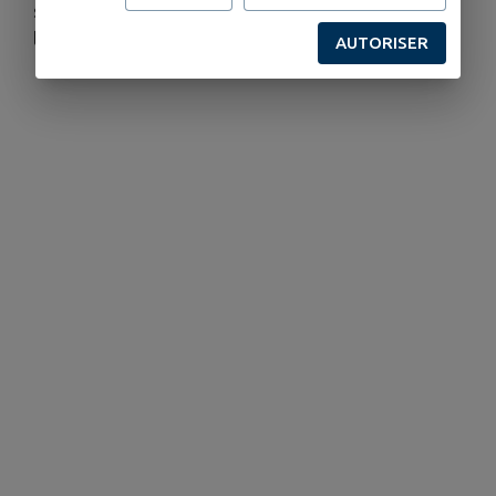
sous le nez de l’ennemi. L’audace et l’amitié sont
leurs seules armes pour lutter contre l’injustice.
AUTORISER