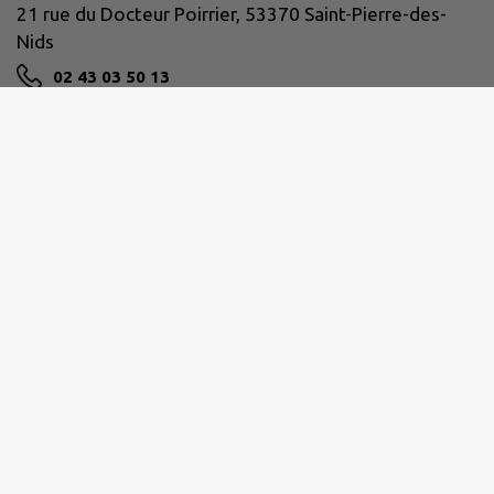
21 rue du Docteur Poirrier, 53370 Saint-Pierre-des-
Nids
02 43 03 50 13
NOUS CONTACTER
M'Y RENDRE
www.facebook.com/communeSPDN/
Horaires de la mairie :
Lundi
: 9h-12h / 13h30-18h