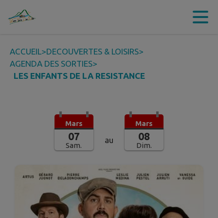
Contenu
Menu
Recherche
Pied de page
ACCUEIL
>
DECOUVERTES & LOISIRS
>
AGENDA DES SORTIES
>
LES ENFANTS DE LA RESISTANCE
Mars
Mars
07
08
au
Sam.
Dim.