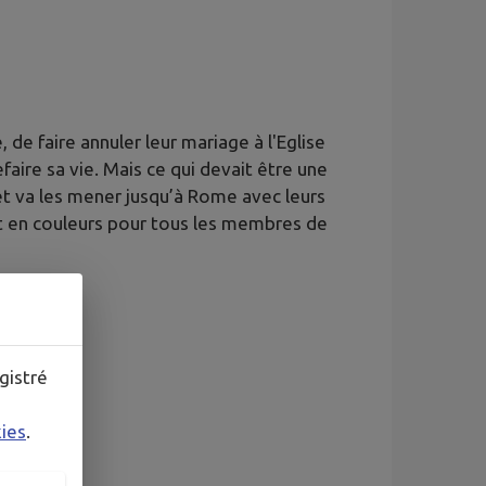
e faire annuler leur mariage à l'Eglise
efaire sa vie. Mais ce qui devait être une
et va les mener jusqu’à Rome avec leurs
t en couleurs pour tous les membres de
gistré
kies
.