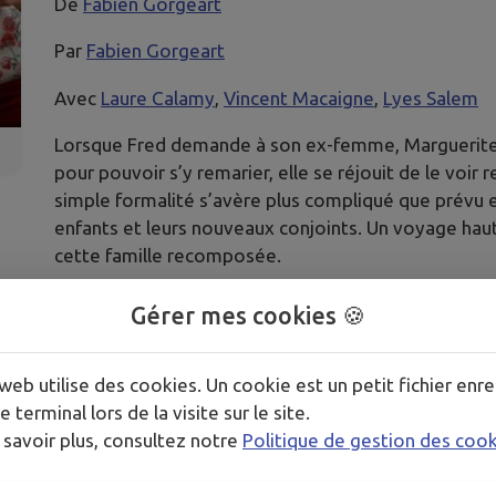
De
Fabien Gorgeart
Par
Fabien Gorgeart
Avec
Laure Calamy
,
Vincent Macaigne
,
Lyes Salem
Lorsque Fred demande à son ex-femme, Marguerite, d
pour pouvoir s’y remarier, elle se réjouit de le voir r
simple formalité s’avère plus compliqué que prévu 
enfants et leurs nouveaux conjoints. Un voyage hau
cette famille recomposée.
Gérer mes cookies 🍪
web utilise des cookies. Un cookie est un petit fichier enre
e terminal lors de la visite sur le site.
 savoir plus, consultez notre
Politique de gestion des coo