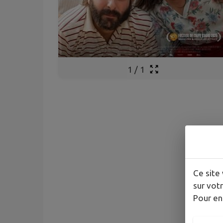
1
/
1
Ce site 
sur votr
Pour en