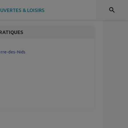
 ART ET ESSAI
UVERTES & LOISIRS
RATIQUES
ierre-des-Nids