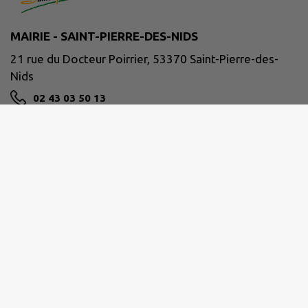
MAIRIE - SAINT-PIERRE-DES-NIDS
21 rue du Docteur Poirrier, 53370 Saint-Pierre-des-
Nids
02 43 03 50 13
NOUS CONTACTER
M'Y RENDRE
www.facebook.com/communeSPDN/