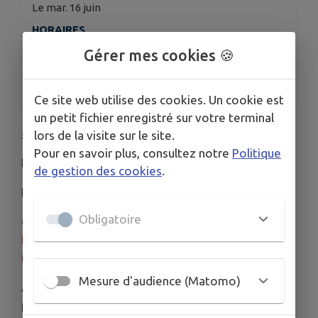
Le mar. 16 juin
HORAIRES
20h30
Gérer mes cookies 🍪
ORGANISÉ PAR
Association Cinéma l'Aiglon
Ce site web utilise des cookies. Un cookie est
un petit fichier enregistré sur votre terminal
4 février 2026
en salle | 1h 20min |
Documentaire
lors de la visite sur le site.
Pour en savoir plus, consultez notre
Politique
De
Thomas Balmès
de gestion des cookies
.
Par
Thomas Balmès
Obligatoire
Ce documentaire sera suivi d'un débat avec le Dr
Lebret, Mme Lebret de l'association Handi'chien,
Mme Germerie
Mesure d'audience (Matomo)
À demain sur la Lune est un documentaire
poignant et porteur de vie, à la résonance