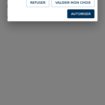
REFUSER
VALIDER MON CHOIX
jeune Nouvelle République décide de faire appel
au légendaire chasseur de primes mandalorien Din
AUTORISER
Djarin et son jeune apprenti Grogu…