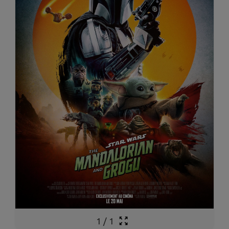
1
/
1