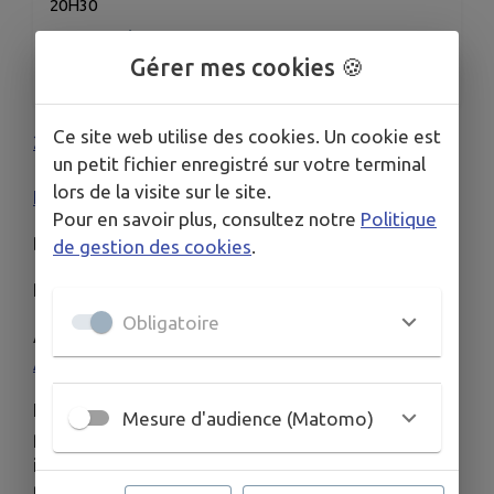
20H30
ORGANISÉ PAR
Gérer mes cookies 🍪
Association Cinéma l'Aiglon
Ce site web utilise des cookies. Un cookie est
20 mai 2026
en salle | 2h
un petit fichier enregistré sur votre terminal
12min |
Action
,
Aventure
,
Fantastique
,
Science
lors de la visite sur le site.
Fiction
Pour en savoir plus, consultez notre
Politique
De
Jon Favreau
de gestion des cookies
.
Par
Jon Favreau
,
Dave Filoni
Obligatoire
Avec
Pedro Pascal
,
Sigourney Weaver
,
Jeremy
Allen White
La chute du maléfique Empire Galactique a
Mesure d'audience (Matomo)
précipité la dispersion des seigneurs de guerre
impériaux à travers la galaxie… Pour protéger
tout ce pour quoi la Rébellion s’est battue, la