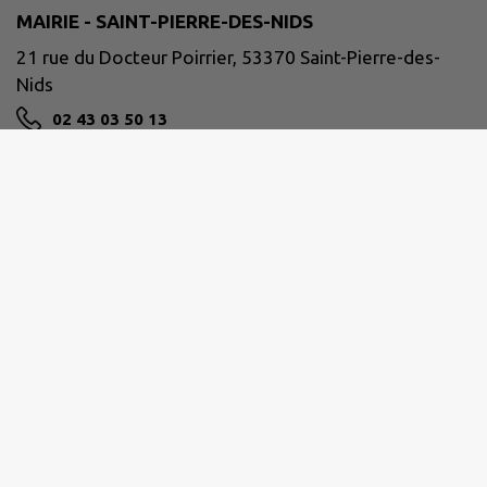
MAIRIE - SAINT-PIERRE-DES-NIDS
21 rue du Docteur Poirrier, 53370 Saint-Pierre-des-
Nids
02 43 03 50 13
NOUS CONTACTER
M'Y RENDRE
www.facebook.com/communeSPDN/
Horaires de la mairie :