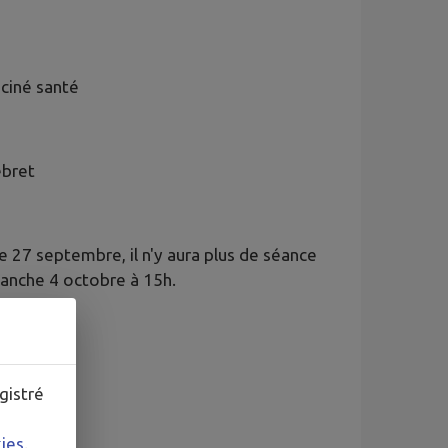
: ciné santé
ebret
e 27 septembre, il n'y aura plus de séance
manche 4 octobre à 15h.
gistré
kies
.