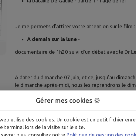
la bataille De Gaulle - partie 1 - l'âge de fer
Je me permets d'attirer votre attention sur le film 
A demain sur la lune
-
documentaire de 1h20 suivi d'un débat avec le Dr L
A dater du dimanche 07 juin, et ce, jusqu'au dimanch
le dimanche après-midi, nous les reprendrons le di
Bel été à tous.
Gérer mes cookies 🍪
web utilise des cookies. Un cookie est un petit fichier enre
e terminal lors de la visite sur le site.
 savoir plus, consultez notre
Politique de gestion des coo