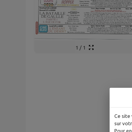
1
/
1
Ce site 
sur votr
Pour en