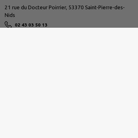
21 rue du Docteur Poirrier, 53370 Saint-Pierre-des-
Nids
02 43 03 50 13
NOUS CONTACTER
M'Y RENDRE
www.facebook.com/communeSPDN/
Horaires de la mairie :
Lundi
: 9h-12h / 13h30-18h