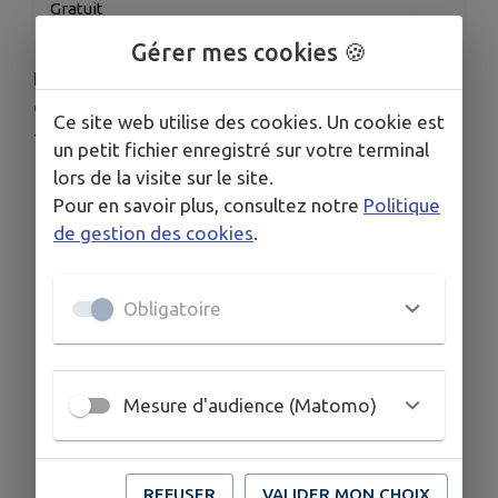
Gratuit
Gérer mes cookies 🍪
Familles Rurales et l’UDAF 53 vous proposent, en
collaboration avec le Collectif Parentalité un Café
Ce site web utilise des cookies. Un cookie est
- Parents
un petit fichier enregistré sur votre terminal
lors de la visite sur le site.
Mardi 9 juin 2026
Pour en savoir plus, consultez notre
Politique
De 20h à 21h30
de gestion des cookies
.
A l’accueil de loisirs de Pré-en-Pail (proche
école élémentaire et bibliothèque, Rue des
Troenes, 53140)
Obligatoire
Thématique
: « Nos enfants et les écrans »
Gratuit sur inscription
directement auprès
de Romane
Bourgault :
famillesrurales.spdn@gmail.com
Mesure d'audience (Matomo)
ou au 07 68 50 25 74
Garde d’enfant sur place et covoiturage
possible
REFUSER
VALIDER MON CHOIX