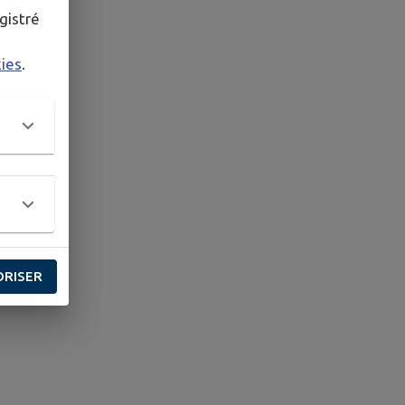
gistré
kies
.
ORISER