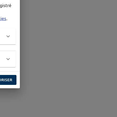
gistré
kies
.
ORISER