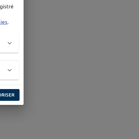
gistré
kies
.
ORISER