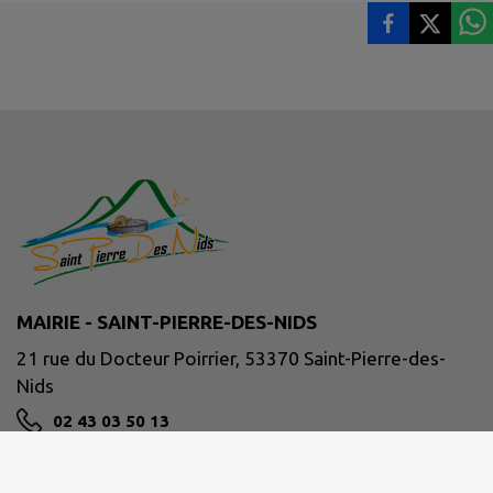
MAIRIE - SAINT-PIERRE-DES-NIDS
21 rue du Docteur Poirrier, 53370 Saint-Pierre-des-
Nids
02 43 03 50 13
NOUS CONTACTER
M'Y RENDRE