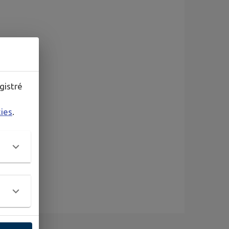
gistré
kies
.