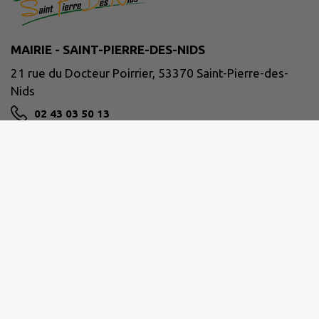
MAIRIE - SAINT-PIERRE-DES-NIDS
21 rue du Docteur Poirrier, 53370 Saint-Pierre-des-
Nids
02 43 03 50 13
NOUS CONTACTER
M'Y RENDRE
www.facebook.com/communeSPDN/