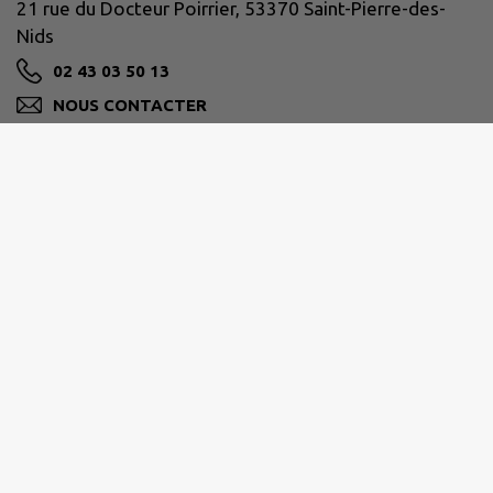
21 rue du Docteur Poirrier, 53370 Saint-Pierre-des-
Nids
02 43 03 50 13
NOUS CONTACTER
M'Y RENDRE
www.facebook.com/communeSPDN/
Horaires de la mairie :
Lundi
: 9h-12h / 13h30-18h
Mardi
: 15h-17h